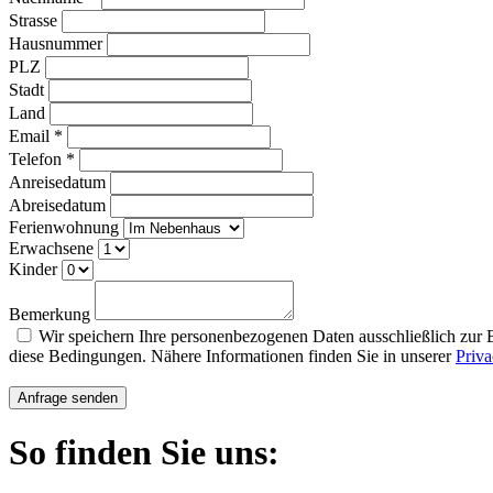
Strasse
Hausnummer
PLZ
Stadt
Land
Email *
Telefon *
Anreisedatum
Abreisedatum
Ferienwohnung
Erwachsene
Kinder
Bemerkung
Wir speichern Ihre personenbezogenen Daten ausschließlich zur 
diese Bedingungen. Nähere Informationen finden Sie in unserer
Priv
So finden Sie uns: